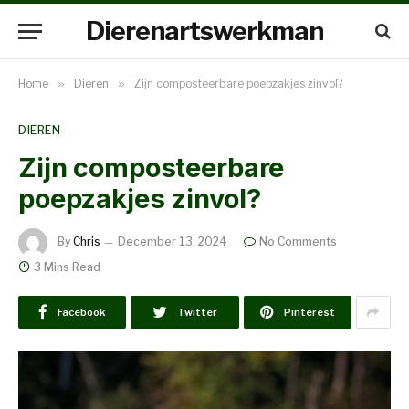
Dierenartswerkman
Home
»
Dieren
»
Zijn composteerbare poepzakjes zinvol?
DIEREN
Zijn composteerbare
poepzakjes zinvol?
By
Chris
December 13, 2024
No Comments
3 Mins Read
Facebook
Twitter
Pinterest